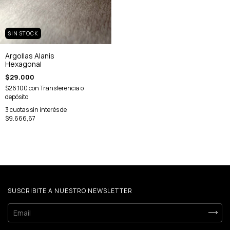
SIN STOCK
Argollas Alanis
Hexagonal
$29.000
$26.100
con
Transferencia o
depósito
3
cuotas sin interés de
$9.666,67
SUSCRIBITE A NUESTRO NEWSLETTER