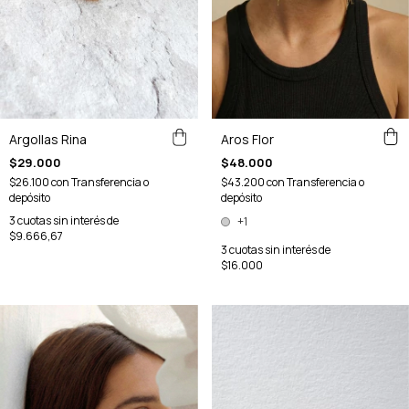
Aros Flor
Argollas Rina
$48.000
$29.000
$43.200
con
Transferencia o
$26.100
con
Transferencia o
depósito
depósito
3
cuotas sin interés de
+1
$9.666,67
3
cuotas sin interés de
$16.000