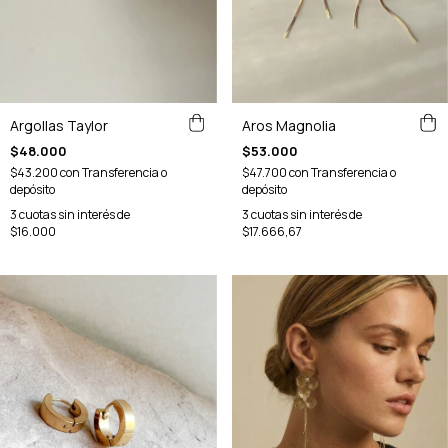
Argollas Taylor
Aros Magnolia
$48.000
$53.000
$43.200
con
Transferencia o
$47.700
con
Transferencia o
depósito
depósito
3
cuotas sin interés de
3
cuotas sin interés de
$16.000
$17.666,67