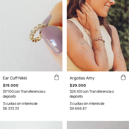
Ear Cuff Nikki
Argollas Amy
$19.000
$29.000
$17.100
con
Transferencia o
$26.100
con
Transferencia o
depósito
depósito
3
cuotas sin interés de
3
cuotas sin interés de
$6.333,33
$9.666,67