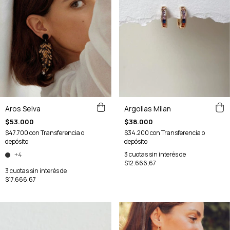
Argollas Milan
Aros Selva
$38.000
$53.000
$34.200
con
Transferencia o
$47.700
con
Transferencia o
depósito
depósito
3
cuotas sin interés de
+4
$12.666,67
3
cuotas sin interés de
$17.666,67