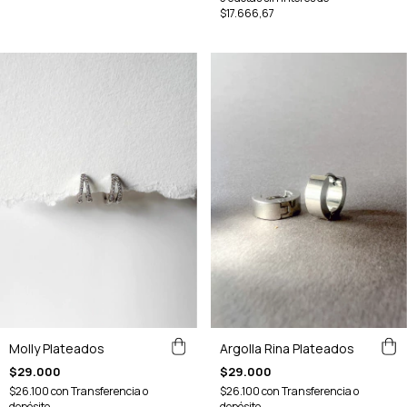
$17.666,67
Molly Plateados
Argolla Rina Plateados
$29.000
$29.000
$26.100
con
Transferencia o
$26.100
con
Transferencia o
depósito
depósito