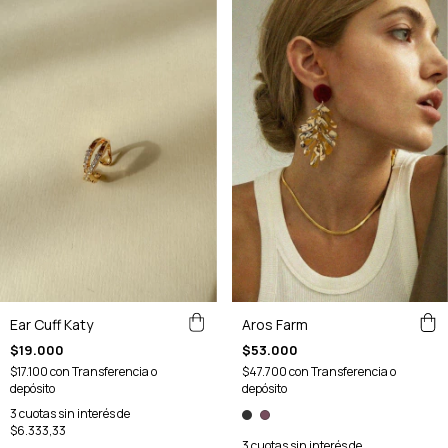
Aros Farm
Ear Cuff Katy
$53.000
$19.000
$47.700
con
Transferencia o
$17.100
con
Transferencia o
depósito
depósito
3
cuotas sin interés de
$6.333,33
3
cuotas sin interés de