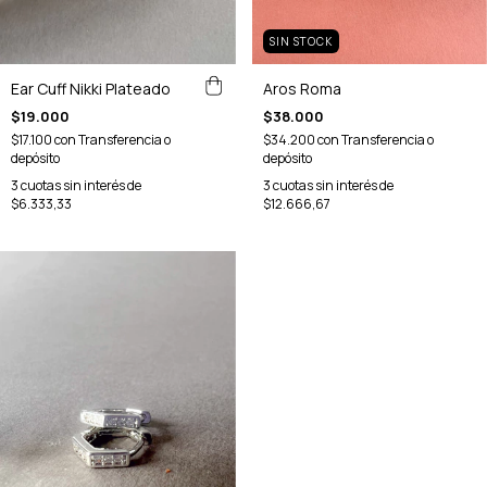
SIN STOCK
Ear Cuff Nikki Plateado
Aros Roma
$19.000
$38.000
$17.100
con
Transferencia o
$34.200
con
Transferencia o
depósito
depósito
3
cuotas sin interés de
3
cuotas sin interés de
$6.333,33
$12.666,67