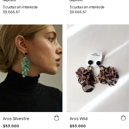
3
cuotas sin interés de
3
cuotas sin interés de
$9.666,67
$9.666,67
Aros Silvestre
Aros Wild
$53.000
$53.000