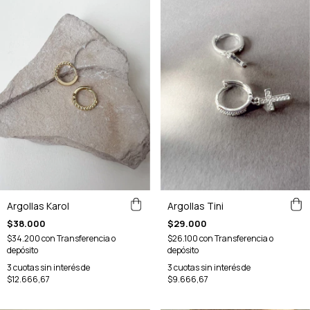
Argollas Karol
Argollas Tini
$38.000
$29.000
$34.200
con
Transferencia o
$26.100
con
Transferencia o
depósito
depósito
3
cuotas sin interés de
3
cuotas sin interés de
$12.666,67
$9.666,67