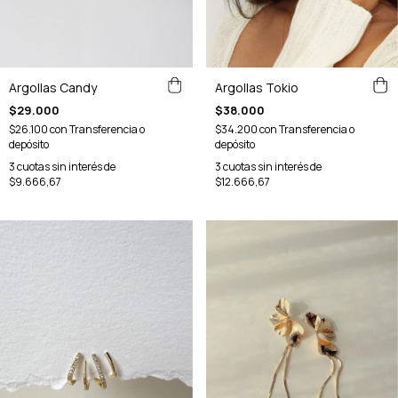
Argollas Tokio
Argollas Candy
$38.000
$29.000
$34.200
con
Transferencia o
$26.100
con
Transferencia o
depósito
depósito
3
cuotas sin interés de
3
cuotas sin interés de
$12.666,67
$9.666,67