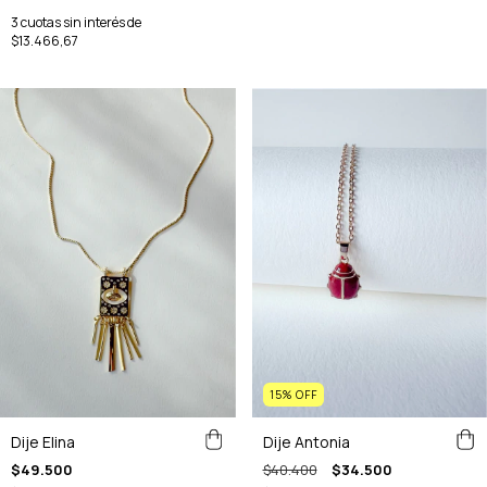
3
cuotas sin interés de
$13.466,67
15
%
OFF
Dije Elina
Dije Antonia
$49.500
$40.400
$34.500