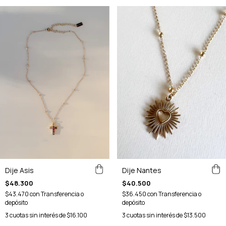
Dije Asis
Dije Nantes
$48.300
$40.500
$43.470
con
Transferencia o
$36.450
con
Transferencia o
depósito
depósito
3
cuotas sin interés de
$16.100
3
cuotas sin interés de
$13.500