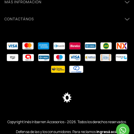
MÁS INFROMACIÓN
CONTACTÁNOS
Copyright Inés Iribarren Accesorios - 2026. Todos los derechos reservados.
Defensa de las y los consumidores. Para reclamos
ingresá acá.