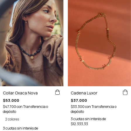
Cadena Luxor
Collar Oxaca Nova
$37.000
$53.000
$33.300
con
Transferencia o
$47.700
con
Transferencia o
depósito
depósito
3
cuotas sin interés de
2 colores
$12.333,33
3
cuotas sin interés de