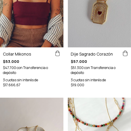
Collar Mikonos
Dije Sagrado Corazón
$53.000
$57.000
$47.700
con
Transferencia o
$51.300
con
Transferencia o
depósito
depósito
3
cuotas sin interés de
3
cuotas sin interés de
$17.666,67
$19.000