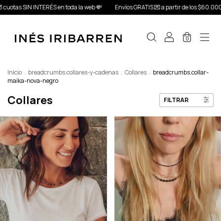
a la web 💸
Envíos GRATIS 💌 a partir de los $60.000
10%OFF con Transfere
0
Inicio
.
breadcrumbs.collares-y-cadenas
.
Collares
.
breadcrumbs.collar-
maika-nova-negro
Collares
FILTRAR