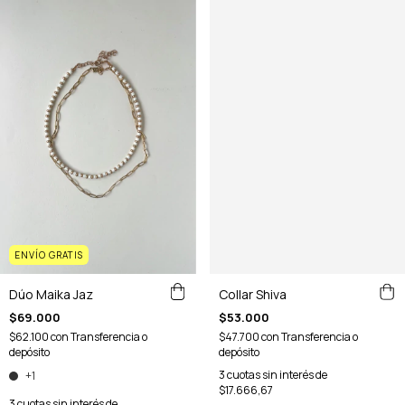
ENVÍO GRATIS
Collar Shiva
Dúo Maika Jaz
$53.000
$69.000
$47.700
con
Transferencia o
$62.100
con
Transferencia o
depósito
depósito
3
cuotas sin interés de
+1
$17.666,67
3
cuotas sin interés de