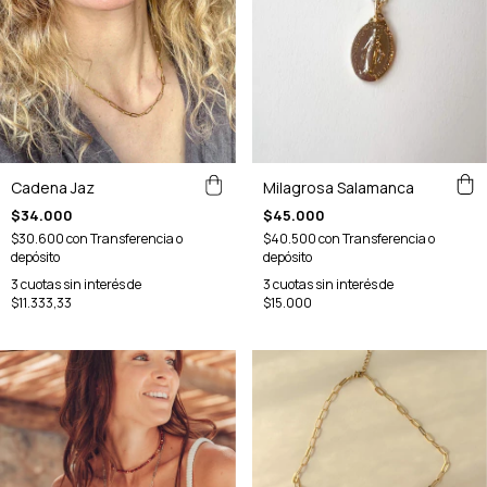
Milagrosa Salamanca
Cadena Jaz
$45.000
$34.000
$40.500
con
Transferencia o
$30.600
con
Transferencia o
depósito
depósito
3
cuotas sin interés de
3
cuotas sin interés de
$15.000
$11.333,33