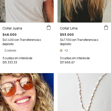
Collar Lima
Collar Juana
$53.000
$46.000
$47.700
con
Transferencia o
$41.400
con
Transferencia o
depósito
depósito
+2
2 colores
3
cuotas sin interés de
3
cuotas sin interés de
$17.666,67
$15.333,33