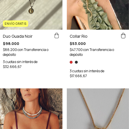
ENVÍO GRATIS
Collar Rio
Duo Guada Noir
$53.000
$98.000
$47.700
con
Transferencia o
$88.200
con
Transferencia o
depósito
depósito
3
cuotas sin interés de
$32.666,67
3
cuotas sin interés de
$17.666,67