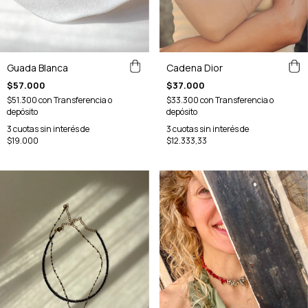
Cadena Dior
Guada Blanca
$37.000
$57.000
$33.300
con
Transferencia o
$51.300
con
Transferencia o
depósito
depósito
3
cuotas sin interés de
3
cuotas sin interés de
$12.333,33
$19.000