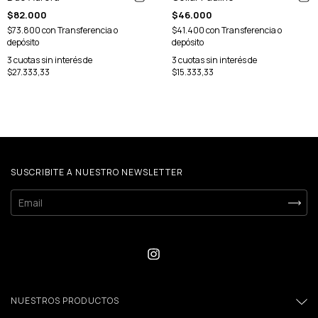
$46.000
$82.000
$41.400
con
Transferencia o
$73.800
con
Transferencia o
depósito
depósito
3
cuotas sin interés de
3
cuotas sin interés de
$15.333,33
$27.333,33
SUSCRIBITE A NUESTRO NEWSLETTER
NUESTROS PRODUCTOS