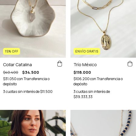
15
%
OFF
ENVÍO GRATIS
Collar Catalina
Trío México
$40.400
$34.500
$118.000
$31.050
con
Transferencia o
$106.200
con
Transferencia o
depósito
depósito
3
cuotas sin interés de
$11.500
3
cuotas sin interés de
$39.333,33