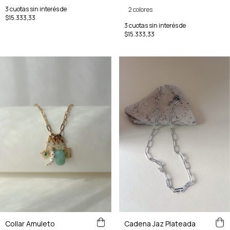
3
cuotas sin interés de
2 colores
$15.333,33
3
cuotas sin interés de
$15.333,33
Collar Amuleto
Cadena Jaz Plateada