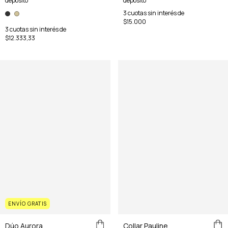
depósito
depósito
3
cuotas sin interés de
$15.000
3
cuotas sin interés de
$12.333,33
ENVÍO GRATIS
Collar Pauline
Dúo Aurora