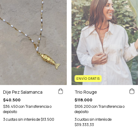
ENVÍO GRATIS
Dije Pez Salamanca
Trio Rouge
$40.500
$118.000
$36.450
con
Transferencia o
$106.200
con
Transferencia o
depósito
depósito
3
cuotas sin interés de
$13.500
3
cuotas sin interés de
$39.333,33