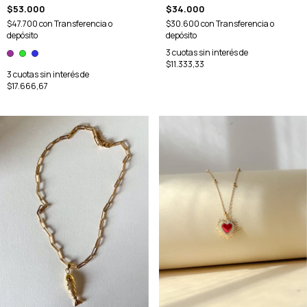
$53.000
$34.000
$47.700
con
Transferencia o
$30.600
con
Transferencia o
depósito
depósito
3
cuotas sin interés de
$11.333,33
3
cuotas sin interés de
$17.666,67