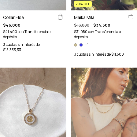
20
%
OFF
Collar Elsa
Maika Mila
$46.000
$43.000
$34.500
$41.400
con
Transferencia o
$31.050
con
Transferencia o
depósito
depósito
3
cuotas sin interés de
+1
$15.333,33
3
cuotas sin interés de
$11.500