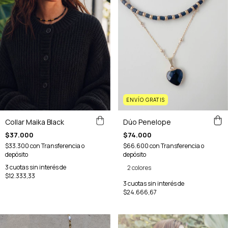
ENVÍO GRATIS
Dúo Penelope
Collar Maika Black
$74.000
$37.000
$66.600
con
Transferencia o
$33.300
con
Transferencia o
depósito
depósito
3
cuotas sin interés de
2 colores
$12.333,33
3
cuotas sin interés de
$24.666,67