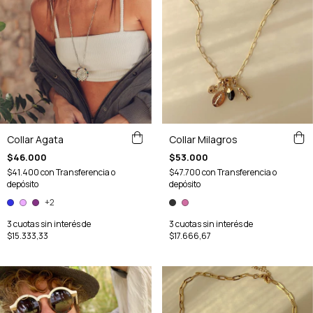
Collar Milagros
Collar Agata
$53.000
$46.000
$47.700
con
Transferencia o
$41.400
con
Transferencia o
depósito
depósito
+2
3
cuotas sin interés de
3
cuotas sin interés de
$17.666,67
$15.333,33