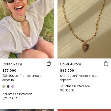
Collar Maika
Collar Aurora
$37.000
$46.000
$33.300
con
Transferencia o
$41.400
con
Transferencia o
depósito
depósito
3
cuotas sin interés de
$15.333,33
3
cuotas sin interés de
$12.333,33